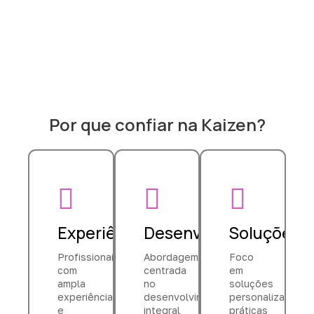
Por que confiar na Kaizen?
Experiência
Desenvolvimento
Soluções
Profissionais
Abordagem
Foco
com
centrada
em
ampla
no
soluções
experiência
desenvolvimento
personalizadas,
e
integral
práticas