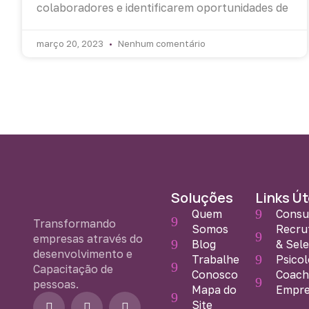
colaboradores e identificarem oportunidades de
março 20, 2023
Nenhum comentário
Soluções
Links Út
Quem
Consu
Transformando
Somos
Recru
empresas através do
Blog
& Sel
desenvolvimento e
Trabalhe
Psicol
Capacitação de
Conosco
Coach
pessoas.
Mapa do
Empre
F
I
Y
Site