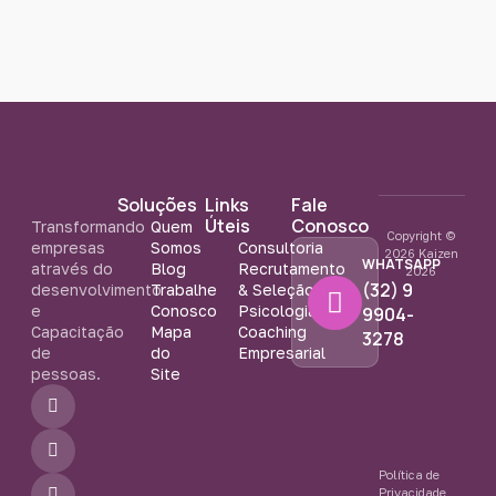
Soluções
Links
Fale
Úteis
Conosco
Transformando
Quem
Copyright ©
empresas
Somos
Consultoria
2026 Kaizen
WHATSAPP
através do
Blog
Recrutamento
2026
(32) 9
desenvolvimento
Trabalhe
& Seleção
e
Conosco
Psicologia
9904-
Capacitação
Mapa
Coaching
3278
de
do
Empresarial
pessoas.
Site
F
I
Y
a
n
o
c
s
u
e
t
t
b
a
u
Política de
o
g
b
Privacidade