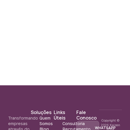
Soluções
Links
Fale
Úteis
Conosco
Transformando
Quem
Copyright ©
empresas
Somos
Consultoria
2026 Kaizen
WHATSAPP
através do
Blog
Recrutamento
2026