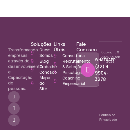
Soluções
Links
Fale
Úteis
Conosco
Transformando
Quem
Copyright ©
empresas
Somos
Consultoria
2026 Kaizen
WHATSAPP
através do
Blog
Recrutamento
2026
(32) 9
desenvolvimento
Trabalhe
& Seleção
e
Conosco
9904-
Psicologia
Capacitação
Mapa
Coaching
3278
de
do
Empresarial
pessoas.
Site
F
I
Y
a
n
o
c
s
u
e
t
t
b
a
u
Política de
o
g
b
Privacidade
o
r
e
k
a