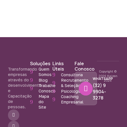
Soluções
Links
Fale
Úteis
Conosco
Transformando
Quem
Copyright ©
empresas
Somos
Consultoria
2026 Kaizen
WHATSAPP
através do
Blog
Recrutamento
2026
(32) 9
desenvolvimento
Trabalhe
& Seleção
e
Conosco
9904-
Psicologia
Capacitação
Mapa
Coaching
3278
de
do
Empresarial
pessoas.
Site
F
I
Y
a
n
o
c
s
u
e
t
t