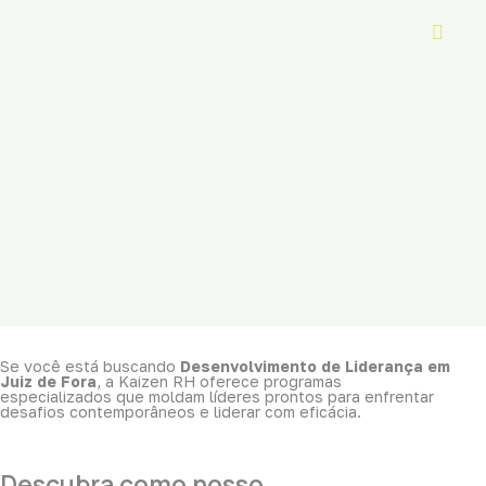
Ir
para
o
conteúdo
Se você está buscando
Desenvolvimento de Liderança em
Juiz de Fora
, a Kaizen RH oferece programas
especializados que moldam líderes prontos para enfrentar
desafios contemporâneos e liderar com eficácia.
Descubra como nosso