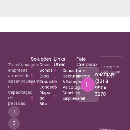
Soluções
Links
Fale
Úteis
Conosco
Transformando
Quem
Copyright ©
empresas
Somos
Consultoria
2026 Kaizen
WHATSAPP
através do
Blog
Recrutamento
2026
(32) 9
desenvolvimento
Trabalhe
& Seleção
e
Conosco
9904-
Psicologia
Capacitação
Mapa
Coaching
3278
de
do
Empresarial
pessoas.
Site
F
I
Y
a
n
o
c
s
u
e
t
t
b
a
u
Política de