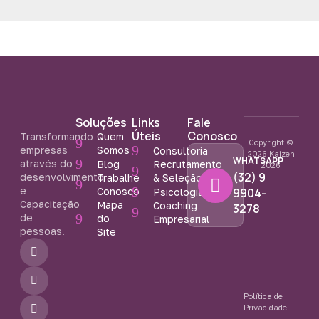
Soluções
Links
Fale
Úteis
Conosco
Transformando
Quem
Copyright ©
empresas
Somos
Consultoria
2026 Kaizen
WHATSAPP
através do
Blog
Recrutamento
2026
(32) 9
desenvolvimento
Trabalhe
& Seleção
e
Conosco
9904-
Psicologia
Capacitação
Mapa
Coaching
3278
de
do
Empresarial
pessoas.
Site
F
I
Y
a
n
o
c
s
u
e
t
t
b
a
u
Política de
o
g
b
Privacidade
o
r
e