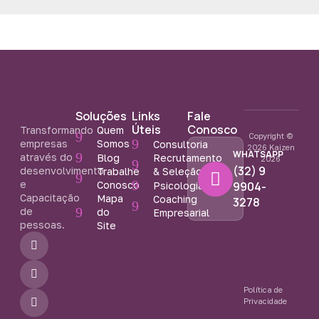
Soluções
Links
Fale
Úteis
Conosco
Transformando
Quem
Copyright ©
empresas
Somos
Consultoria
2026 Kaizen
WHATSAPP
através do
Blog
Recrutamento
2026
(32) 9
desenvolvimento
Trabalhe
& Seleção
e
Conosco
9904-
Psicologia
Capacitação
Mapa
Coaching
3278
de
do
Empresarial
pessoas.
Site
F
I
Y
a
n
o
c
s
u
e
t
t
b
a
u
Política de
o
g
b
Privacidade
o
r
e
k
a