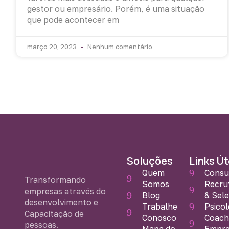
gestor ou empresário. Porém, é uma situação
que pode acontecer em
março 20, 2023
Nenhum comentário
Soluções
Links Út
Quem
Consu
Transformando
Somos
Recru
empresas através do
Blog
& Sel
desenvolvimento e
Trabalhe
Psicol
Capacitação de
Conosco
Coach
pessoas.