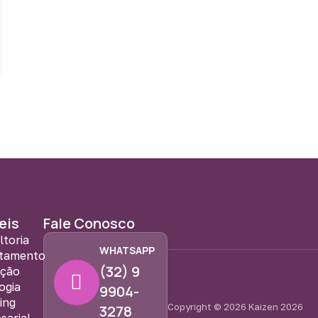
eis
Fale Conosco
ltoria
WHATSAPP
tamento
(32) 9
eção
ogia
9904-
ing
Copyright © 2026 Kaizen 2026
3278