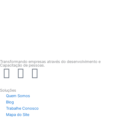
Transformando empresas através do desenvolvimento e
Capacitação de pessoas.
F
I
Y
a
n
o
Soluções
c
s
u
Quem Somos
Blog
e
t
t
Trabalhe Conosco
Mapa do Site