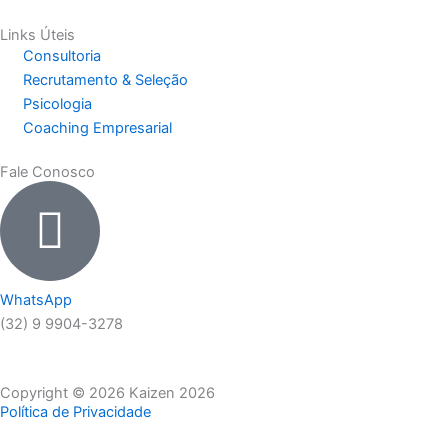
b
a
u
Links Úteis
Consultoria
o
g
b
Recrutamento & Seleção
Psicologia
o
r
e
Coaching Empresarial
k
a
Fale Conosco
-
m
f
WhatsApp
(32) 9 9904-3278
Copyright © 2026 Kaizen 2026
Política de Privacidade