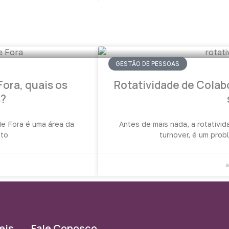
GESTÃO DE PESSOAS
Fora, quais os
Rotatividade de Colabo
s?
de Fora é uma área da
Antes de mais nada, a rotativ
nto
turnover, é um pro
eis
Fale Conosco