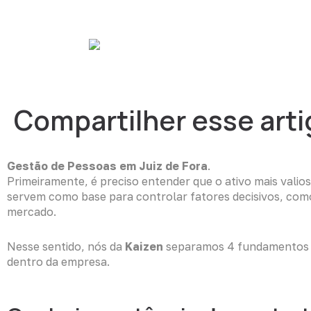
Ir
para
Sobre Nós
So
o
conteúdo
Compartilher esse art
Gestão de Pessoas em Juiz de Fora
.
Primeiramente, é preciso entender que o ativo mais vali
servem como base para controlar fatores decisivos, como 
mercado.
Nesse sentido, nós da
Kaizen
separamos 4 fundamentos bá
dentro da empresa.