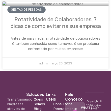
GESTÃO DE PESSOAS
Rotatividade de Colaboradores, 7
dicas de como evitar na sua empresa
Antes de mais nada, a rotatividade de colaboradores
é também conhecida como turnover, é um problema
enfrentado por muitas empresas
admin
março 20, 2023
Soluções
Links
Fale
Úteis
Conosco
Transformando
Quem
Copyright ©
empresas
Somos
Consultoria
2026 Kaizen
WHATSAPP
através do
Blog
Recrutamento
2026