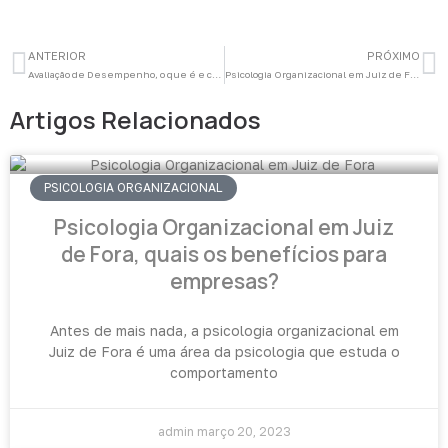
Prev
N
ANTERIOR
PRÓXIMO
Avaliação de Desempenho, o que é e como fazer de forma justa
Psicologia Organizacional em Juiz de Fora, quais os benefícios para empresas?
Artigos Relacionados
PSICOLOGIA ORGANIZACIONAL
Psicologia Organizacional em Juiz
de Fora, quais os benefícios para
empresas?
Antes de mais nada, a psicologia organizacional em
Juiz de Fora é uma área da psicologia que estuda o
comportamento
admin
março 20, 2023