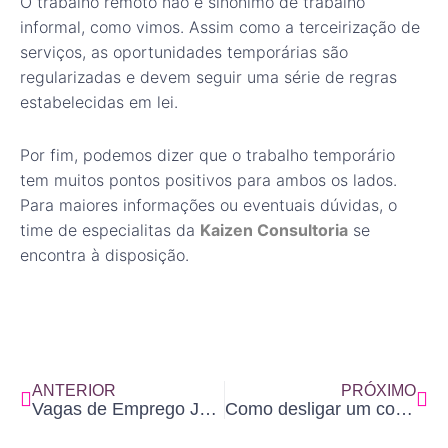
O trabalho remoto não é sinônimo de trabalho
informal, como vimos. Assim como a terceirização de
serviços, as oportunidades temporárias são
regularizadas e devem seguir uma série de regras
estabelecidas em lei.
Por fim, podemos dizer que o trabalho temporário
tem muitos pontos positivos para ambos os lados.
Para maiores informações ou eventuais dúvidas, o
time de especialitas da
Kaizen Consultoria
se
encontra à disposição.
Prev
Ne
ANTERIOR
PRÓXIMO
Vagas de Emprego Juiz de Fora, 5 dicas de como fazer um bom currículo.
Como desligar um colaborador da forma correta, passo a passo para você empresário