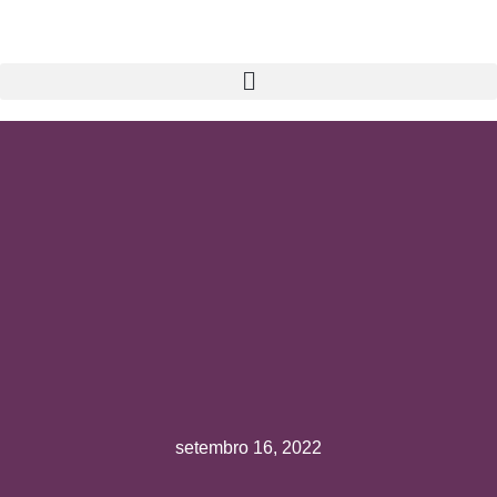
Ir
para
o
conteúdo
setembro 16, 2022