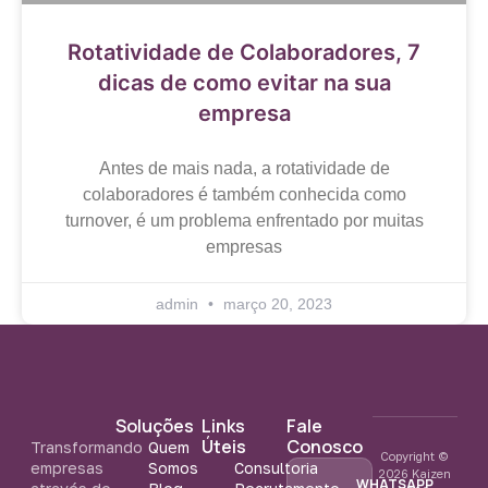
Rotatividade de Colaboradores, 7
dicas de como evitar na sua
empresa
Antes de mais nada, a rotatividade de
colaboradores é também conhecida como
turnover, é um problema enfrentado por muitas
empresas
admin
março 20, 2023
Soluções
Links
Fale
Úteis
Conosco
Transformando
Quem
Copyright ©
empresas
Somos
Consultoria
2026 Kaizen
WHATSAPP