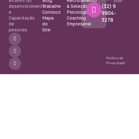
através do
Blog
Recrutamento
2026
(32) 9
desenvolvimento
Trabalhe
& Seleção
e
Conosco
Psicologia
9904-
Capacitação
Mapa
Coaching
3278
de
do
Empresarial
pessoas.
Site
F
I
Y
a
n
o
c
s
u
e
t
t
b
a
u
Política de
o
g
b
Privacidade
o
r
e
k
a
-
m
f