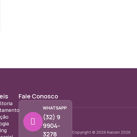
eis
Fale Conosco
ltoria
WHATSAPP
tamento
(32) 9
eção
ogia
9904-
ing
Copyright © 2026 Kaizen 2026
3278