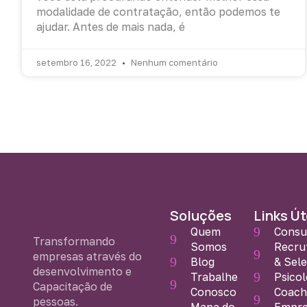
modalidade de contratação, então podemos te
ajudar. Antes de mais nada, é
setembro 16, 2022
Nenhum comentário
Soluções
Links Út
Quem
Consu
Transformando
Somos
Recru
empresas através do
Blog
& Sel
desenvolvimento e
Trabalhe
Psicol
Capacitação de
Conosco
Coach
pessoas.